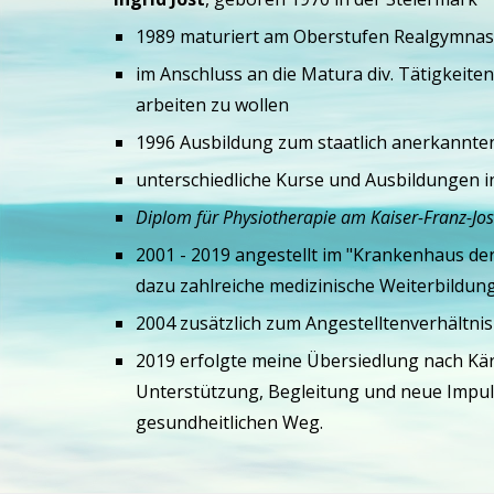
1989 maturiert am Oberstufen Realgymnas
im Anschluss an die Matura div. Tätigkeit
arbeiten zu wollen
1996 Ausbildung zum staatlich anerkannte
unterschiedliche Kurse und Ausbildungen 
Diplom für Physiotherapie am Kaiser-Franz-Jos
2001 - 2019 angestellt im "Krankenhaus der
dazu zahlreiche medizinische Weiterbildun
2004 zusätzlich zum Angestelltenverhältnis
2019 erfolgte meine Übersiedlung nach Kä
Unterstützung, Begleitung und neue Impuls
gesundheitlichen Weg.