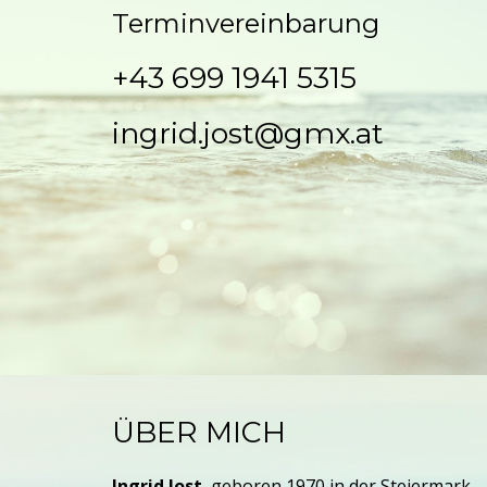
Terminvereinbarung
+43 699 1941 5315
ingrid.jost@gmx.at
ÜBER MICH
Ingrid Jost
, geboren 1970 in der Steiermark