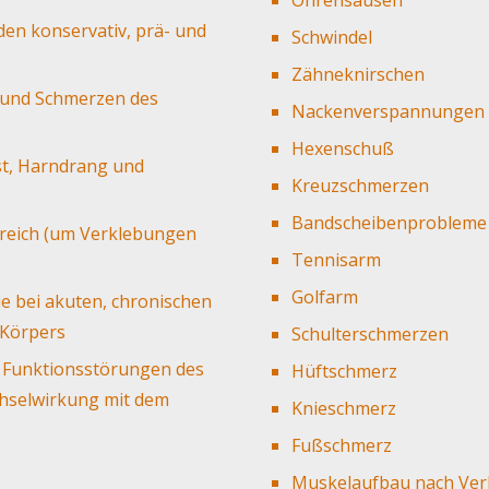
en konservativ, prä- und
Schwindel
Zähneknirschen
 und Schmerzen des
Nackenverspannungen
Hexenschuß
st, Harndrang und
Kreuzschmerzen
Bandscheibenprobleme
reich (um Verklebungen
Tennisarm
Golfarm
ie bei akuten, chronischen
Körpers
Schulterschmerzen
n Funktionsstörungen des
Hüftschmerz
chselwirkung mit dem
Knieschmerz
Fußschmerz
Muskelaufbau nach Ver