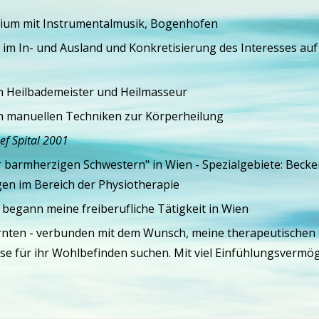
ium mit Instrumentalmusik, Bogenhofen
en im In- und Ausland und Konkretisierung des Interesses a
n Heilbademeister und Heilmasseur
in manuellen Techniken zur Körperheilung
ef Spital 2001
 barmherzigen Schwestern" in Wien - Spezialgebiete: Becken
gen im Bereich der Physiotherapie
 begann meine freiberufliche Tätigkeit in Wien
rnten - verbunden mit dem Wunsch, meine therapeutischen 
e für ihr Wohlbefinden suchen. Mit viel Einfühlungsvermög